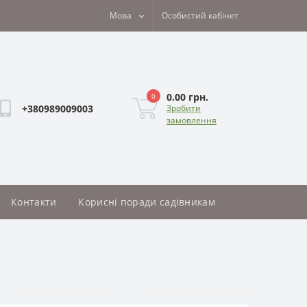
Мова
Особистий кабінет
0.00 грн.
0
+380989009003
Зробити
замовлення
Контакти
Корисні поради садівникам