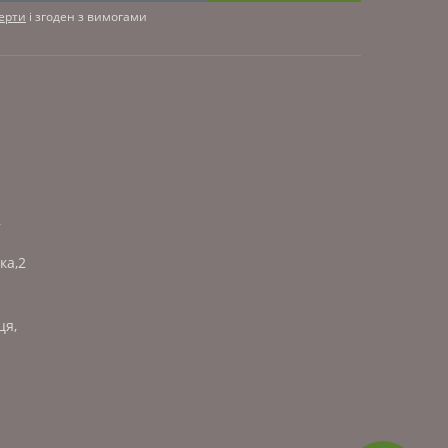
ферти
і згоден з вимогами
,
ка,2
ця,