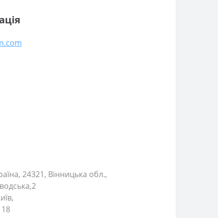
ація
en.com
аїна, 24321, Вінницька обл.,
аводська,2
иїв,
 18