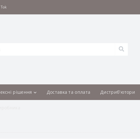
 Tok
ексні рішення
Доставка та оплата
Дистриб'ютори
иробника