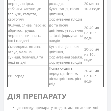
перець, огірки,
розсади,
20 мл на
кабачки, кавуни, дині,
бутонізація, після
10 л води
гарбузи, капуста,
цвітіння,
картопля
формування плодів
Яблуня, слива, персик,
До та після
20-40 мл
абрикос, груша,
цвітіння, утворення
на 10 л
черешня, вишня та
зав’язі, формування
води
інші плодові
плодів
Смородина, ожина,
Бутонізація, після
20-30 мл
аґрус, малина,
цвітіння,
на 10 л
суниця,
полуниця та
формування зав’язі,
води
інші ягідні
формування плодів
Поява суцвіть,
20-40 мл
перед цвітінням,
Виноград
на 10 л
після цвітіння, ріст
води
ягід
ДІЯ ПРЕПАРАТУ
до складу препарату входять амінокислоти, які