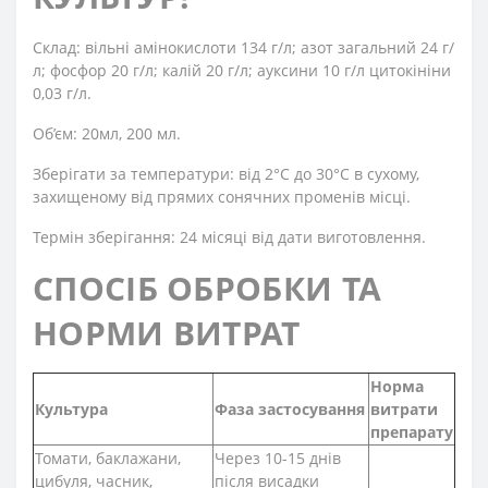
Склад: вільні амінокислоти 134 г/л; азот загальний 24 г/
л; фосфор 20 г/л; калій 20 г/л; ауксини 10 г/л цитокініни
0,03 г/л.
Об’єм: 20мл, 200 мл.
Зберігати за температури: від 2°С до 30°С в сухому,
захищеному від прямих сонячних променів місці.
Термін зберігання: 24 місяці від дати виготовлення.
СПОСІБ ОБРОБКИ ТА
НОРМИ ВИТРАТ
Норма
Культура
Фаза застосування
витрати
препарату
Томати, баклажани,
Через 10-15 днів
цибуля, часник,
після висадки