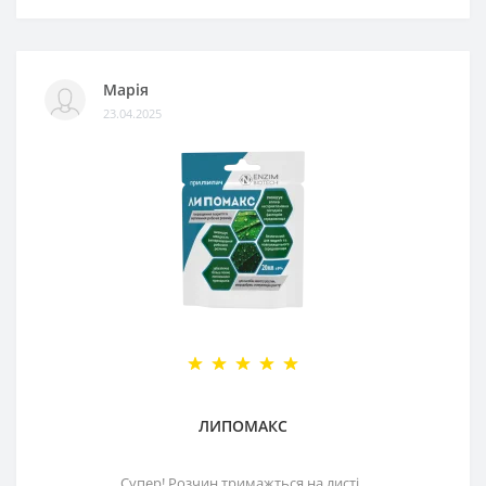
Марія
23.04.2025
ЛИПОМАКС
Супер! Розчин тримажться на листі..