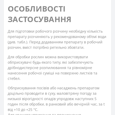
ОСОБЛИВОСТІ
ЗАСТОСУВАННЯ
Для підготовки робочого розчину необхідну кількість
препарату розчиняють у рекомендованому об'ємі води
(див. табл.). Перед додаванням препарату в робочий
розчин, вміст потрібно ретельно збовтати.
Для обробки рослин можна використовувати
обприскувачі будь-якого типу, які забезпечують
дрібнодисперсне розпилювання та рівномірне
нанесення робочої суміші на поверхню листків та
стебел.
Обприскування посівів або насаджень препаратом
доцільно проводити в суху, маловітряну погоду за
низької вірогідності опадів упродовж наступних 5
годин після обробки, в ранковий або вечірній час, за t
від +10 до +25 °С.
Для кращого утримання та проникнення