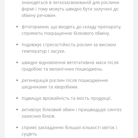
знаходяться в легкозасвоюваній для рослини
формі і тому можуть швидко бути залучені до
обміну речовин.
фітогормони, що входять до складу препарату,
сприяють покращенню білкового обміну.
подовжує стресостійкість рослин за високих
температур і засухи.
швидке відновлення вегетативної маси після
градобою та механічних пошкоджень.
регенерація рослин після пошкодження
шкідниками та хворобами.
підвищує врожайність та якість продукції.
активізує білковий обмін і пришвидшує синтез
захисних білків.
сприяє закладанню більшої кількості квіток і
суцвіть