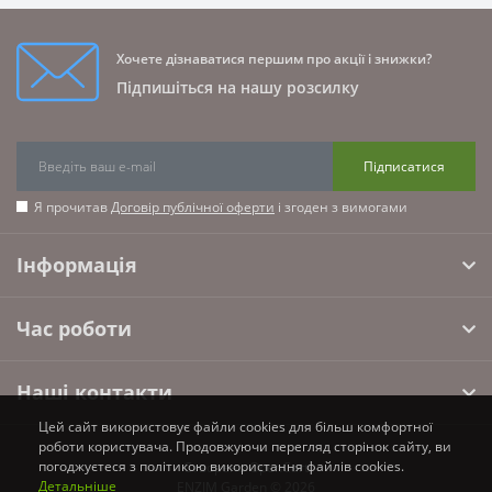
Хочете дізнаватися першим про акції і знижки?
Підпишіться на нашу розсилку
Підписатися
Я прочитав
Договір публічної оферти
і згоден з вимогами
Інформація
Час роботи
Наші контакти
Цей сайт використовує файли cookies для більш комфортної
роботи користувача. Продовжуючи перегляд сторінок сайту, ви
погоджуєтеся з політикою використання файлів cookies.
Створено
OpenCart
Детальніше
ENZIM Garden © 2026