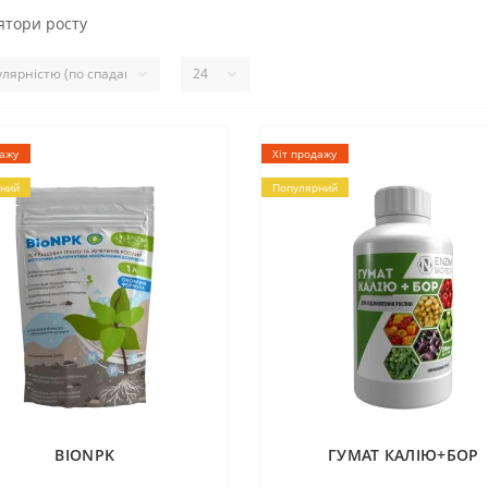
ятори росту
дажу
Хіт продажу
ний
Популярний
BIONPK
ГУМАТ КАЛІЮ+БОР