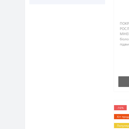
підживлення
Овочеві
Для баклажану
Аґрус
Плодові
Для буряків
ПОКР
Баклажан
Ягідні
РОСЛ
Для винограду
МІНЕ
Буряки
біоло
Для вишні
підв
Виноград
родюч
Для гарбуза
покр
Вишня
живле
Для груші
та фо
Гарбузи
Для зелені
Груша
Для кабачка
Зелень
Для капусти
Кабачок
Для картоплі
-16%
Капуста
Хіт про
Для малини
Картопля
Популяр