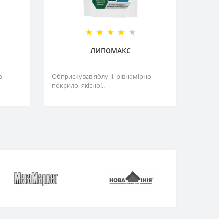
ЛИПОМАКС
в
Обприскував яблуні, рівномірно
покрило, якісно!..