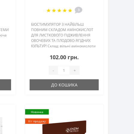
3
БІОСТИМУЛЯТОР З НАЙБІЛЬШ
ТЕМИ
ПОВНИМ СКЛАДОМ АМІНОКИСЛОТ
іюча
ДЛЯ ЛИСТКОВОГО ПІДЖИВЛЕННЯ
ОВОЧЕВИХ ТА ПЛОДОВО-ЯГІДНИХ
КУЛЬТУР! Склад: вільні амінокислоти
и
134 г/л; азот загальний 24 г/л;
102.00 грн.
 в
фосфор 20 г/л; калій 20 г/л; ауксини
а
10 г/л цитокініни 0,03 г/л. Об’єм:&n..
-
+
ДО КОШИКА
Новинка
Хіт продажу