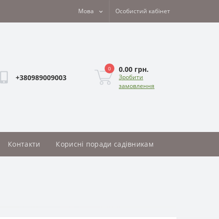
Мова
Особистий кабінет
0.00 грн.
0
+380989009003
Зробити
замовлення
Контакти
Корисні поради садівникам