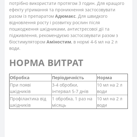
потрібно використати протягом 3 годин. Для кращого
ефекту утримання та проникнення застосовувати
разом із препаратом
Адюмакс
. Для швидкого
відновлення росту і розвитку рослин після
пошкодження шкідниками, антистресової дії та
підживлення, рекомендуємо застосовувати разом з
біостимулятором
Аміностим
, в нормі 4-6 мл на 2 л
води.
НОРМА ВИТРАТ
Обробка
Періодичність
Норма
При появі
3-4 обробки,
10 мл на 2 л
шкідників
інтервал 5-7 днів
води
Профілактика від
1 обробка, 1 раз на
10 мл на 2 л
шкідників
місяць
води