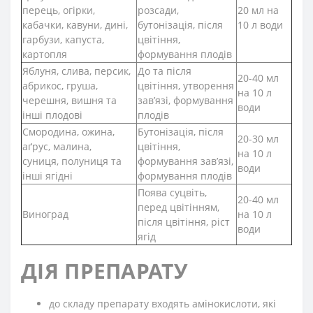
перець, огірки,
розсади,
20 мл на
кабачки, кавуни, дині,
бутонізація, після
10 л води
гарбузи, капуста,
цвітіння,
картопля
формування плодів
Яблуня, слива, персик,
До та після
20-40 мл
абрикос, груша,
цвітіння, утворення
на 10 л
черешня, вишня та
зав’язі, формування
води
інші плодові
плодів
Смородина, ожина,
Бутонізація, після
20-30 мл
аґрус, малина,
цвітіння,
на 10 л
суниця,
полуниця та
формування зав’язі,
води
інші ягідні
формування плодів
Поява суцвіть,
20-40 мл
перед цвітінням,
Виноград
на 10 л
після цвітіння, ріст
води
ягід
ДІЯ ПРЕПАРАТУ
до складу препарату входять амінокислоти, які