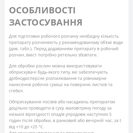
ОСОБЛИВОСТІ
ЗАСТОСУВАННЯ
Для підготовки робочого розчину необхідну кількість
препарату розчиняють у рекомендованому об'ємі води
(див. табл.). Перед додаванням препарату в робочий
розчин, вміст потрібно ретельно збовтати.
Для обробки рослин можна використовувати
обприскувачі будь-якого типу, які забезпечують
дрібнодисперсне розпилювання та рівномірне
нанесення робочої суміші на поверхню листків та
стебел.
Обприскування посівів або насаджень препаратом
доцільно проводити в суху, маловітряну погоду за
низької вірогідності опадів упродовж наступних 5
годин після обробки, в ранковий або вечірній час, за t
від +10 до +25 °С.
Для кращого утримання та проникнення