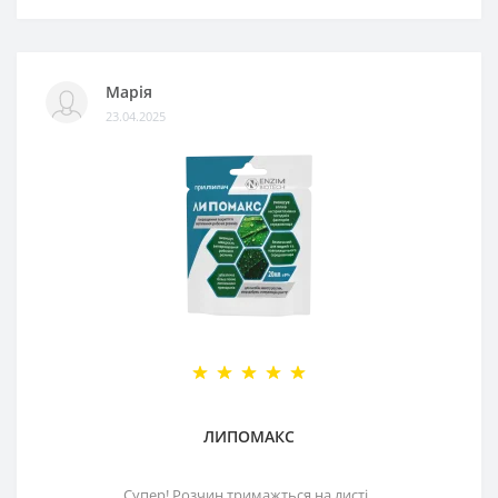
Марія
23.04.2025
ЛИПОМАКС
Супер! Розчин тримажться на листі..