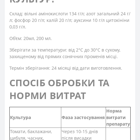
Склад: вільні амінокислоти 134 г/л; азот загальний 24 г/
л; фосфор 20 г/л; калій 20 г/л; ауксини 10 г/л цитокініни
0,03 г/л.
Об’єм: 20мл, 200 мл.
Зберігати за температури: від 2°С до 30°С в сухому,
захищеному від прямих сонячних променів місці.
Термін зберігання: 24 місяці від дати виготовлення.
СПОСІБ ОБРОБКИ ТА
НОРМИ ВИТРАТ
Норма
Культура
Фаза застосування
витрати
препарату
Томати, баклажани,
Через 10-15 днів
цибуля, часник,
після висадки