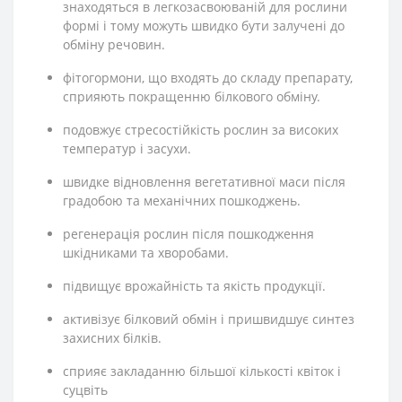
знаходяться в легкозасвоюваній для рослини
формі і тому можуть швидко бути залучені до
обміну речовин.
фітогормони, що входять до складу препарату,
сприяють покращенню білкового обміну.
подовжує стресостійкість рослин за високих
температур і засухи.
швидке відновлення вегетативної маси після
градобою та механічних пошкоджень.
регенерація рослин після пошкодження
шкідниками та хворобами.
підвищує врожайність та якість продукції.
активізує білковий обмін і пришвидшує синтез
захисних білків.
сприяє закладанню більшої кількості квіток і
суцвіть