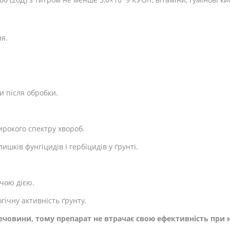
ня.
и після обробки.
ирокого спектру хвороб.
ків фунгіцидів і гербіцидів у ґрунті.
чою дією.
гічну активність ґрунту.
речовини, тому препарат не втрачає свою ефективність при 