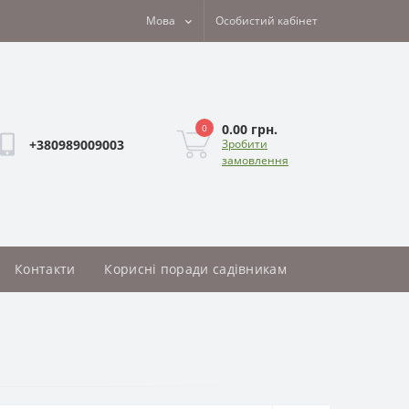
Мова
Особистий кабінет
0.00 грн.
0
+380989009003
Зробити
замовлення
Контакти
Корисні поради садівникам