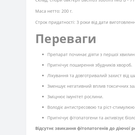
Маса нетто: 200 г.
Строк придатності: 3 роки від дати виготовлен
Переваги
Препарат починає діяти з першої хвилин
Пригнічує поширення збудників хвороб.
Лікування та довготривалий захист від ш
Зменшує негативний вплив токсичних залиш
Зміцнює імунітет рослини.
Володіє антистресовою та ріст-стимулюю
Пригнічує фітопатогени та активізує біоло
Відсутнє звикання фітопатогенів до діючої 