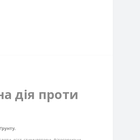
а дія проти
ґрунту.
ислоти, ріст-стимулятори, фітогормони.