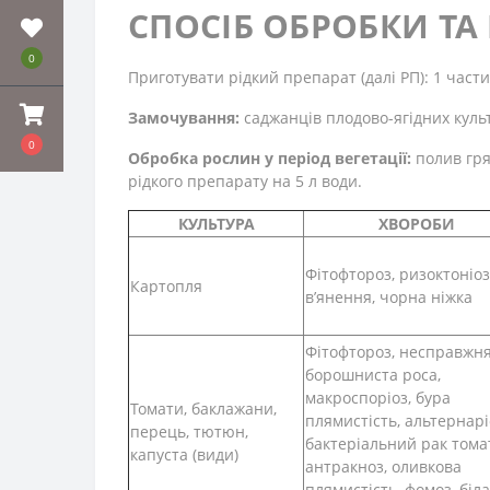
СПОСІБ ОБРОБКИ ТА
0
Приготувати рідкий препарат (далі РП): 1 част
Замочування:
саджанців плодово-ягідних культ
0
Обробка рослин у період вегетації:
полив гря
рідкого препарату на 5 л води.
КУЛЬТУРА
ХВОРОБИ
Фітофтороз, ризоктоніоз
Картопля
в’янення, чорна ніжка
Фітофтороз, несправжн
борошниста роса,
макроспоріоз, бура
Томати, баклажани,
плямистість, альтернарі
перець, тютюн,
бактеріальний рак томат
капуста (види)
антракноз, оливкова
плямистість, фомоз, біла