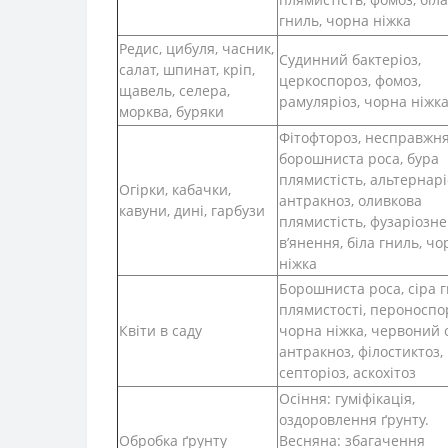
гниль, чорна ніжка
Редис, цибуля, часник,
Судинний бактеріоз,
салат, шпинат, кріп,
церкоспороз, фомоз,
щавель, селера,
рамуляріоз, чорна ніжк
морква, буряки
Фітофтороз, несправжн
борошниста роса, бура
плямистість, альтернарі
Огірки, кабачки,
антракноз, оливкова
кавуни, дині, гарбузи
плямистість, фузаріозне
в’янення, біла гниль, чо
ніжка
Борошниста роса, сіра г
плямистості, пероноспо
Квіти в саду
чорна ніжка, червоний о
антракноз, філостиктоз,
септоріоз, аскохітоз
Осіння: гуміфікація,
оздоровлення ґрунту.
Обробка ґрунту
Весняна: збагачення