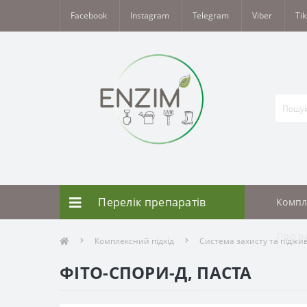
Facebook
Instagram
Telegram
Viber
Tik
Перелік препаратів
Компл
Про в
Комплексний підхід
Система захисту та піджи
ФІТО-СПОРИ-Д, ПАСТА