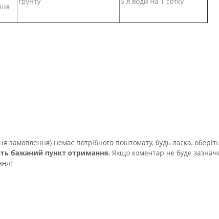
ґрунту
5 л води на 1 сотку
ння
 замовлення) немає потрібного поштомату, будь ласка, оберіть 
іть бажаний пункт отримання.
Якщо коментар не буде зазначе
ння!