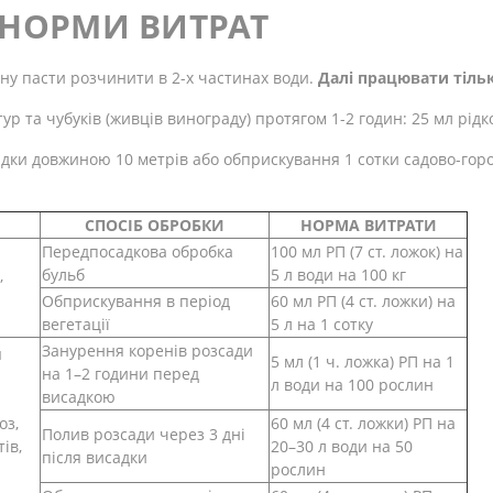
 НОРМИ ВИТРАТ
ину пасти розчинити в 2-х частинах води.
Далі працювати тіль
ур та чубуків (живців винограду) протягом 1-2 годин: 25 мл рідк
дки довжиною 10 метрів або обприскування 1 сотки садово-городн
СПОСІБ ОБРОБКИ
НОРМА ВИТРАТИ
Передпосадкова обробка
100 мл РП (7 ст. ложок) на
бульб
5 л води на 100 кг
,
Обприскування в період
60 мл РП (4 ст. ложки) на
вегетації
5 л на 1 сотку
Занурення коренів розсади
я
5 мл (1 ч. ложка) РП на 1
на 1–2 години перед
л води на 100 рослин
висадкою
оз,
60 мл (4 ст. ложки) РП на
Полив розсади через 3 дні
ів,
20–30 л води на 50
після висадки
рослин