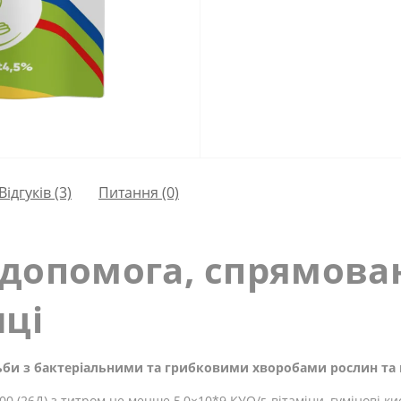
Відгуків (3)
Питання
(0)
допомога, спрямован
нці
ьби з бактеріальними та грибковими хворобами рослин та 
100 (26Д) з титром не менше 5,0×10*9
КУО/г, вітаміни, гумінові к