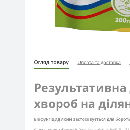
Огляд товару
Оплата та доставка
Результативна 
хвороб на діля
Біофунгіцид який застосовується для борот
Склад:
спори бактерії Bacillus subtilis
IMB B - 7