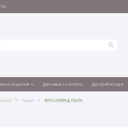
 Tok
ексні рішення
Доставка та оплата
Дистриб'ютори
иробника
влення
Часник
ФІТО-СПОРИ-Д, ПАСТА