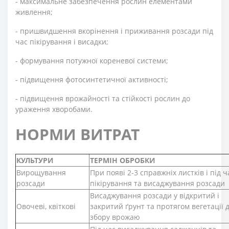
-
максимальне забезпечення рослин елементами
живлення;
-
пришвидшення вкорінення і приживання розсади під
час пікірування і висадки;
-
формування потужної кореневої системи;
-
підвищення фотосинтетичної активності;
-
підвищення врожайності та стійкості рослин до
ураження хворобами.
НОРМИ ВИТРАТ
КУЛЬТУРИ
ТЕРМІН ОБРОБКИ
Вирощування
При появі 2-3 справжніх листків і під ч
розсади
пікірування та висаджування розсади
Висаджування розсади у відкритий і
Овочеві, квіткові
закритий ґрунт та протягом вегетації 
збору врожаю