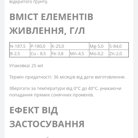
відкритого ґрунту.
ВМІСТ ЕЛЕМЕНТІВ
ЖИВЛЕННЯ, Г/Л
N-187,5
P-180,0
K-25,0
Mg-5,0
S-84,0
B-2,5
Cu - 8,5
Fe-3,8
Mn-4,5
Mo-0,2
Zn-2,0
Упаковка
:
25 мл
Термін придатності:
36 місяців від дати виготовлення.
Зберігати за температури від 0°С до 40°С, уникаючи
попадання прямих сонячних променів.
ЕФЕКТ ВІД
ЗАСТОСУВАННЯ